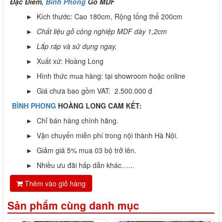
Đặc Điểm,
Bình Phong
Gỗ MDF
► Kích thước: Cao 180cm, Rộng tổng thể 200cm
►
Chất liệu gỗ công nghiệp MDF dày 1,2cm
►
Lắp ráp và sử dụng ngay,
► Xuất xứ: Hoàng Long
► Hình thức mua hàng: tại showroom hoặc online
► Giá chưa bao gồm VAT: 2.500.000 đ
BÌNH PHONG
HOÀNG LONG CAM KẾT:
► Chỉ bán hàng chính hãng.
► Vận chuyển miễn phí trong nội thành Hà Nội.
► Giảm giá 5% mua 03 bộ trở lên.
► Nhiều ưu đãi hấp dẫn khác…...
Thêm vào giỏ hàng
Sản phẩm cùng danh mục